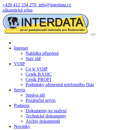
+420 412 334 270
info@interdata.cz
zákaznická zóna
Internet
Nabídka připojení
Stav sítě
VOIP
Co je VOIP
Ceník BASIC
Ceník PROFI
Podmínky přenesení telefonního čísla
Servis
Správa sítí
Pozáruční servis
Podpora
Dokumenty ke stažení
Technické dokumenty
Archiv dokumentů
Novinky