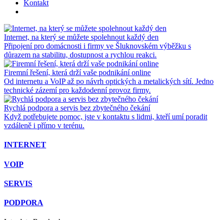
Kontakt
Internet, na který se můžete spolehnout každý den
Připojení pro domácnosti i firmy ve Šluknovském výběžku s
důrazem na stabilitu, dostupnost a rychlou reakci.
Firemní řešení, která drží vaše podnikání online
Od internetu a VoIP až po návrh optických a metalických sítí. Jedno
technické zázemí pro každodenní provoz firmy.
Rychlá podpora a servis bez zbytečného čekání
Když potřebujete pomoc, jste v kontaktu s lidmi, kteří umí poradit
vzdáleně i přímo v terénu.
INTERNET
VOIP
SERVIS
PODPORA