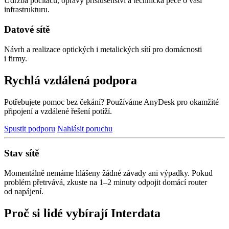
Údržba počítačů, opravy příslušenství a technická péče o vaši
infrastrukturu.
Datové sítě
Návrh a realizace optických i metalických sítí pro domácnosti
i firmy.
Rychlá vzdálená podpora
Potřebujete pomoc bez čekání? Používáme AnyDesk pro okamžité
připojení a vzdálené řešení potíží.
Spustit podporu
Nahlásit poruchu
Stav sítě
Momentálně nemáme hlášeny žádné závady ani výpadky. Pokud
problém přetrvává, zkuste na 1–2 minuty odpojit domácí router
od napájení.
Proč si lidé vybírají Interdata